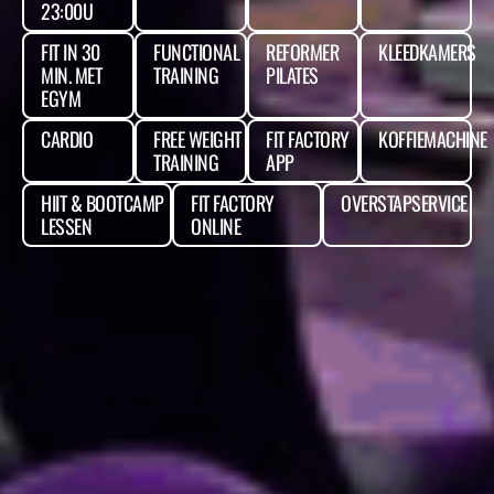
23:00U
FIT IN 30
FUNCTIONAL
REFORMER
KLEEDKAMERS
MIN. MET
TRAINING
PILATES
EGYM
CARDIO
FREE WEIGHT
FIT FACTORY
KOFFIEMACHINE
TRAINING
APP
HIIT & BOOTCAMP
FIT FACTORY
OVERSTAPSERVICE
LESSEN
ONLINE