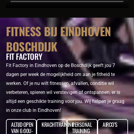
FITNESS BIJ EINDHOVEN
BOSCHDIJK
FIT FACTORY
Fit Factory in Eindhoven op de Boschdijk geeft jou 7
dagen per week de mogelijkheid om aan je fitheid te
werken. Of je nu wilt fitnessen, afvallen, conditie wil
verbeteren, spieren wil verstevigen of ontspannen, er is
altijd een geschikte training voor jou. Wij helpen je graag
in onze club in Eindhoven!
ALTIJD OPEN
KRACHTTRAINING
PERSONAL
AIRCO’S
VAN 6:00U-
TRAINING