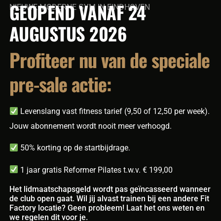
GEOPEND VANAF 24
NIEUWE MODERNE GYM IN EINDHOVEN
AUGUSTUS 2026
Profiteer nu van de speciale
pre-sale actie:
Levenslang vast fitness tarief (9,50 of 12,50 per week).
Jouw abonnement wordt nooit meer verhoogd.
50% korting op de startbijdrage.
1 jaar gratis Reformer Pilates t.w.v. € 199,00
Het lidmaatschapsgeld wordt pas geïncasseerd wanneer
de club open gaat. Wil jij alvast trainen bij een andere Fit
Factory locatie? Geen probleem! Laat het ons weten en
we regelen dit voor je.