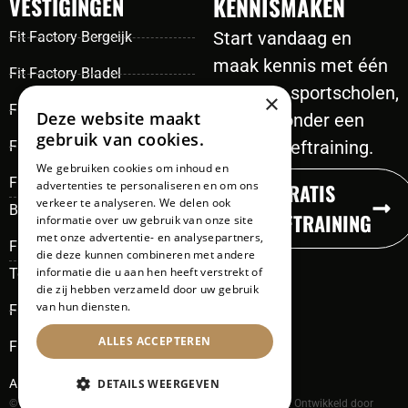
VESTIGINGEN
KENNISMAKEN
Start vandaag en
Fit Factory Bergeijk
maak kennis met één
Fit Factory Bladel
van onze sportscholen,
×
Fit Factory Budel
Deze website maakt
plan hieronder een
gebruik van cookies.
gratis proeftraining.
Fit Factory Eersel
We gebruiken cookies om inhoud en
Fit Factory Eindhoven
advertenties te personaliseren en om ons
GRATIS
verkeer te analyseren. We delen ook
Boschdijk
PROEFTRAINING
informatie over uw gebruik van onze site
met onze advertentie- en analysepartners,
Fit Factory Eindhoven
die deze kunnen combineren met andere
informatie die u aan hen heeft verstrekt of
Tongelre
die zij hebben verzameld door uw gebruik
van hun diensten.
Fit Factory Oisterwijk
ALLES ACCEPTEREN
Fit Factory Someren
DETAILS WEERGEVEN
Algemene voorwaarden
© Copyright Fit Factory 2026. Alle rechten voorbehouden. Ontwikkeld door